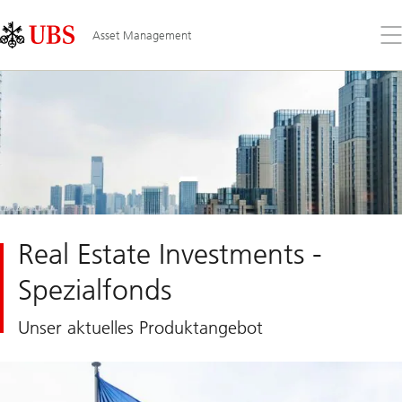
Skip
Content
Links
Area
Öff
Asset Management
Sie
da
Me
Real Estate Investments -
Spezialfonds
Unser aktuelles Produktangebot