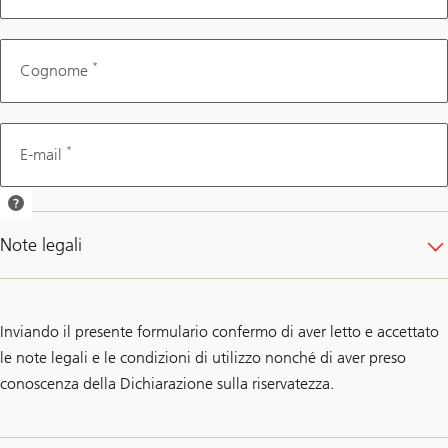
*
Cognome
*
E-mail
Le invieremo una
conferma
Note legali
dell’appuntamento
per e-mail.
Inviando il presente formulario confermo di aver letto e accettato
le note legali e le condizioni di utilizzo nonché di aver preso
conoscenza della Dichiarazione sulla riservatezza.