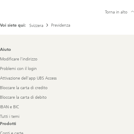
Torna in alto
Voi siete qui:
Previdenza
Svizzera
Footer
Aiuto
Navigation
Modificare l’indirizzo
Problemi con il login
Attivazione dell'app UBS Access
Bloccare la carta di credito
Bloccare la carta di debito
IBAN e BIC
Tutti i temi
Prodotti
Conti e carte