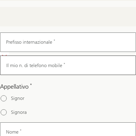
Il mio n.
di
*
Prefisso internazionale
telefono
mobile
*
Il mio n. di telefono mobile
*
Appellativo
Signor
Signora
*
Nome