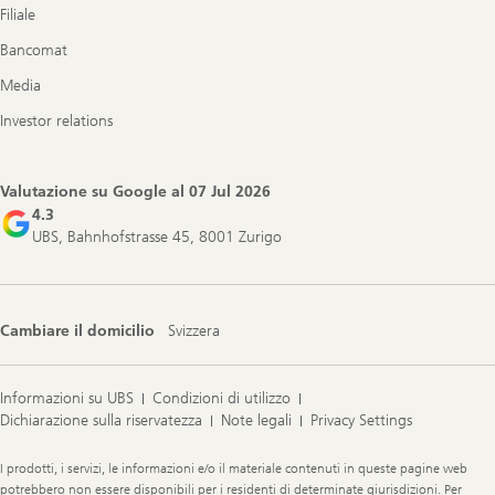
Filiale
Bancomat
Media
Investor relations
Valutazione su Google al
07 Jul 2026
4.3
UBS, Bahnhofstrasse 45, 8001 Zurigo
Cambiare il domicilio
Svizzera
Informazioni su UBS
Condizioni di utilizzo
Dichiarazione sulla riservatezza
Note legali
Privacy Settings
Legal
I prodotti, i servizi, le informazioni e/o il materiale contenuti in queste pagine web
Information
potrebbero non essere disponibili per i residenti di determinate giurisdizioni. Per