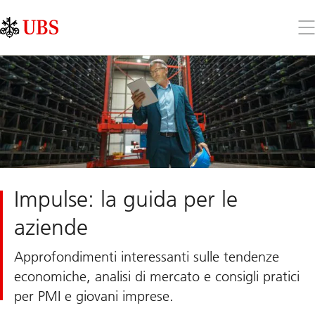
Skip
Content
Links
Area
Apr
il
me
Impulse: la guida per le
aziende
Approfondimenti interessanti sulle tendenze
economiche, analisi di mercato e consigli pratici
per PMI e giovani imprese.