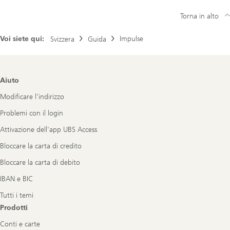
Torna in alto
Voi siete qui:
Impulse
Svizzera
Guida
Footer
Aiuto
Navigation
Modificare l’indirizzo
Problemi con il login
Attivazione dell'app UBS Access
Bloccare la carta di credito
Bloccare la carta di debito
IBAN e BIC
Tutti i temi
Prodotti
Conti e carte