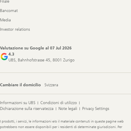
Filiale
Bancomat
Media
Investor relations
Valutazione su Google al
07 Jul 2026
4.3
UBS, Bahnhofstrasse 45, 8001 Zurigo
Cambiare il domicilio
Svizzera
Informazioni su UBS
Condizioni di utilizzo
Dichiarazione sulla riservatezza
Note legali
Privacy Settings
Legal
I prodotti, i servizi, le informazioni e/o il materiale contenuti in queste pagine web
Information
potrebbero non essere disponibili per i residenti di determinate giurisdizioni. Per