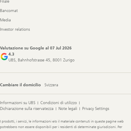
Filiale
Bancomat
Media
Investor relations
Valutazione su Google al
07 Jul 2026
4.3
UBS, Bahnhofstrasse 45, 8001 Zurigo
Cambiare il domicilio
Svizzera
Informazioni su UBS
Condizioni di utilizzo
Dichiarazione sulla riservatezza
Note legali
Privacy Settings
Legal
I prodotti, i servizi, le informazioni e/o il materiale contenuti in queste pagine web
Information
potrebbero non essere disponibili per i residenti di determinate giurisdizioni. Per