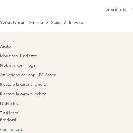
Torna in alto
Voi siete qui:
Impulse
Svizzera
Guida
Footer
Aiuto
Navigation
Modificare l’indirizzo
Problemi con il login
Attivazione dell'app UBS Access
Bloccare la carta di credito
Bloccare la carta di debito
IBAN e BIC
Tutti i temi
Prodotti
Conti e carte