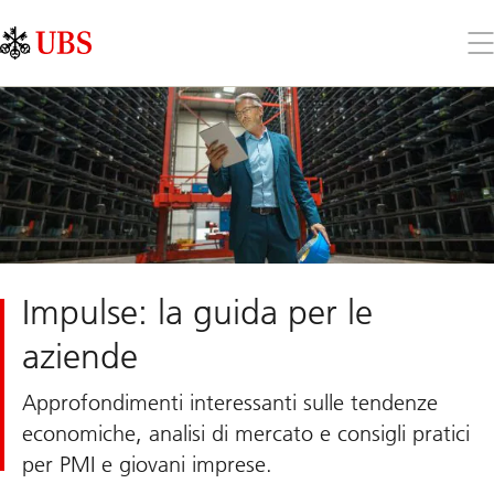
Skip
Content
Links
Area
Apr
il
me
Impulse: la guida per le
aziende
Approfondimenti interessanti sulle tendenze
economiche, analisi di mercato e consigli pratici
per PMI e giovani imprese.