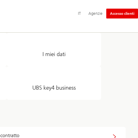
Navigazione
IT
Agenzie
Accesso clienti
principale
I miei dati
UBS key4 business
contratto