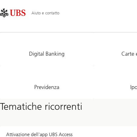
Skip
Content
Navigazione
Links
Area
principale
Aiuto e contatto
Come
possiamo
aiutarvi?
Digital Banking
Carte 
Previdenza
Ip
Tematiche ricorrenti
Attivazione dell'app UBS Access