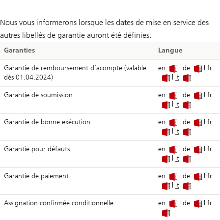
Nous vous informerons lorsque les dates de mise en service des
autres libellés de garantie auront été définies.
Garanties
Langue
Garantie de remboursement d’acompte (valable
en
|
de
|
fr
dès 01.04.2024)
|
it
Garantie de soumission
en
|
de
|
fr
|
it
Garantie de bonne exécution
en
|
de
|
fr
|
it
Garantie pour défauts
en
|
de
|
fr
|
it
Garantie de paiement
en
|
de
|
fr
|
it
Assignation confirmée conditionnelle
en
|
de
|
fr