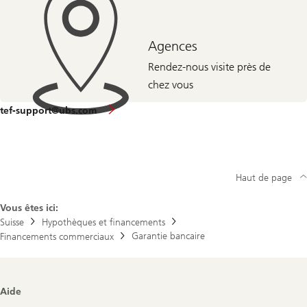
Agences
Rendez-nous visite près de
chez vous
tef-support@ubs.com
Haut de page
Vous êtes ici:
Suisse
Hypothèques et financements
Garantie bancaire
Financements commerciaux
Footer
Aide
Navigation