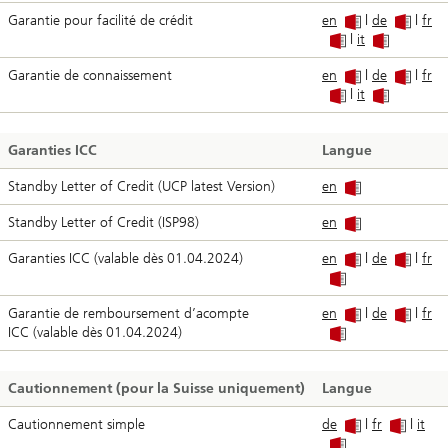
Garantie pour facilité de crédit
en
|
de
|
fr
|
it
Garantie de connaissement
en
|
de
|
fr
|
it
Garanties ICC
Langue
Standby Letter of Credit (UCP latest Version)
en
Standby Letter of Credit (ISP98)
en
Garanties ICC (valable dès 01.04.2024)
en
|
de
|
fr
Garantie de remboursement d’acompte
en
|
de
|
fr
ICC (valable dès 01.04.2024)
Cautionnement (pour la Suisse uniquement)
Langue
Cautionnement simple
de
|
fr
|
it