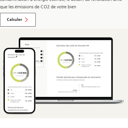
que les émissions de CO2 de votre bien
la
consommation
Calculer
d’énergie
estimée
et
le
besoin
de
rénovation