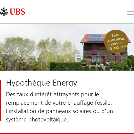
Skip
Content
Links
Area
Ouv
le
me
Taux
avantageux
à partir de
25 000 CHF
Hypothèque Energy
Des taux d’intérêt attrayants pour le
remplacement de votre chauffage fossile,
l’installation de panneaux solaires ou d’un
système photovoltaïque.