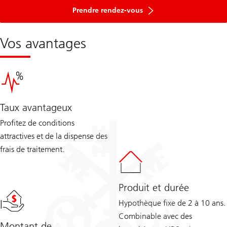
Environ
Prenez
Prendre rendez-vous
rendez-
vous
pour
Vos avantages
un
entretien-
conseil
en
3
étapes
Taux avantageux
Profitez de conditions
attractives et de la dispense des
frais de traitement.
Produit et durée
Hypothèque fixe de 2 à 10 ans.
Combinable avec des
Montant de