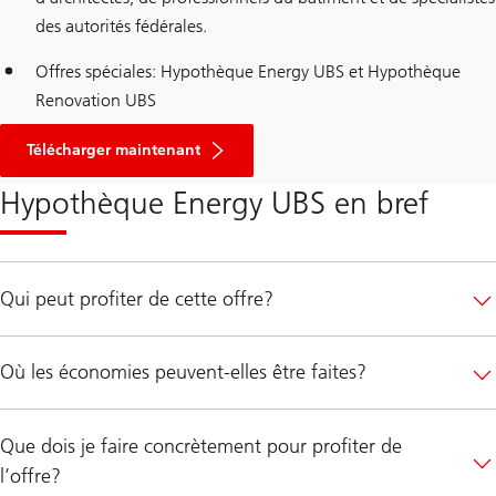
des autorités fédérales.
Offres spéciales: Hypothèque Energy UBS et Hypothèque
Renovation UBS
maintenant
le
Télécharger maintenant
guide
pour
Hypothèque Energy UBS en bref
une
rénovation
respectueuse
du
climat
en
Qui peut profiter de cette offre?
remplissant
le
formulaire
Où les économies peuvent-elles être faites?
Que dois je faire concrètement pour profiter de
l’offre?