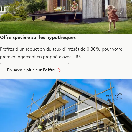
Offre spéciale sur les hypothèques
Profiter d’un réduction du taux d’intérêt de 0,30% pour votre
premier logement en propriété avec UBS
Environ
Prenez
En savoir plus sur l’offre
rendez-
vous
pour
un
entretien-
Bonus éco
conseil
de 0,30%
en
3
étapes