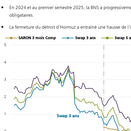
En 2024 et au premier semestre 2025, la BNS a progressivemen
obligataires.
La fermeture du détroit d’Hormuz a entraîné une hausse de l’i
Chart
Line chart with 5 lines.
SARON 3 mois Comp
Swap 3 ans
Swap 5 a
Les valeurs sont basées sur le Libor jusqu’en 2010 et sur le SARON
5
The chart has 1 X axis displaying Time. Range: 2005 to 2026
The chart has 1 Y axis displaying Percentage. Range: -2 to 5.
4
3
2
1
Swap 3 ans