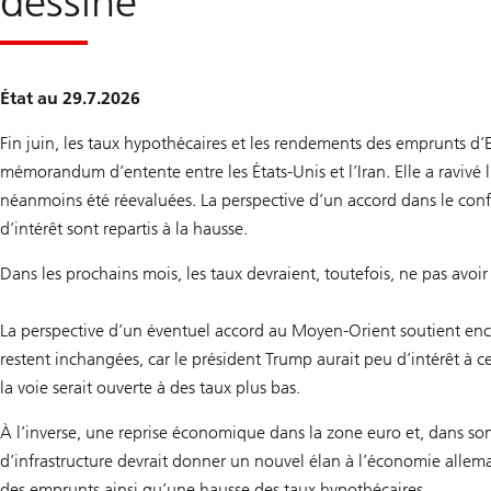
dessine
État au 29.7.2026
Fin juin, les taux hypothécaires et les rendements des emprunts d’E
mémorandum d’entente entre les États-Unis et l’Iran. Elle a ravivé l
néanmoins été réevaluées. La perspective d’un accord dans le confl
d’intérêt sont repartis à la hausse.
Dans les prochains mois, les taux devraient, toutefois, ne pas avoir 
La perspective d’un éventuel accord au Moyen-Orient soutient enco
restent inchangées, car le président Trump aurait peu d’intérêt à ce
la voie serait ouverte à des taux plus bas.
À l’inverse, une reprise économique dans la zone euro et, dans son
d’infrastructure devrait donner un nouvel élan à l’économie allem
des emprunts ainsi qu’une hausse des taux hypothécaires.