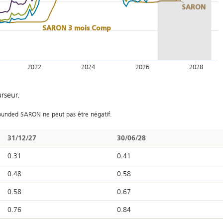
SARON
SARON 3 mois Comp
2022
2024
2026
2028
urseur.
mpounded SARON ne peut pas être négatif.
31/12/27
30/06/28
0.31
0.41
0.48
0.58
0.58
0.67
0.76
0.84