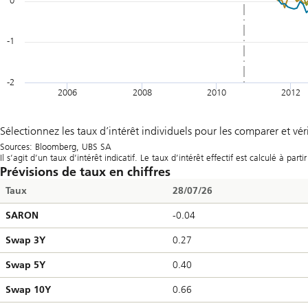
0
-1
-2
2006
2008
2010
2012
End of interactive chart.
Les valeurs sont basées sur le Libor jusqu’en 2010 et sur le SARON à p
Sélectionnez les taux d’intérêt individuels pour les comparer et vér
Sources: Bloomberg, UBS SA
Il s’agit d’un taux d’intérêt indicatif. Le taux d’intérêt effectif est calcul
Prévisions de taux en chiffres
Taux
28/07/26
SARON
-0.04
Swap 3Y
0.27
Swap 5Y
0.40
Swap 10Y
0.66