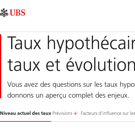
Skip
Content
Navigation
Links
Area
principale
Taux hypothécair
taux et évolutio
Vous avez des questions sur les taux hyp
donnons un aperçu complet des enjeux.
Glissement
Niveau actuel des taux
Prévisions
Facteurs d’influence sur le
1-