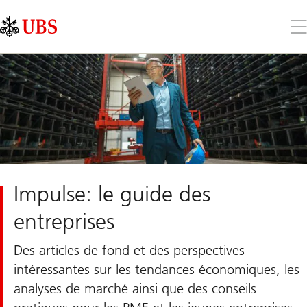
Skip
Content
Links
Area
Ouv
le
me
Impulse: le guide des
entreprises
Des articles de fond et des perspectives
intéressantes sur les tendances économiques, les
analyses de marché ainsi que des conseils