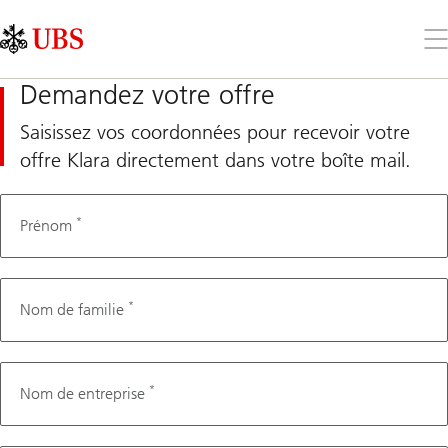
Skip
Content
Links
Area
Ouv
le
me
Demandez votre offre
Saisissez vos coordonnées pour recevoir votre
offre Klara directement dans votre boîte mail.
*
QR number
Prénom
*
Nom de familie
*
Nom de entreprise