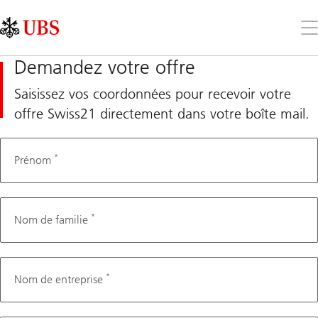
Skip
Content
Links
Area
Ouv
le
me
Demandez votre offre
Saisissez vos coordonnées pour recevoir votre
offre Swiss21 directement dans votre boîte mail.
*
Mother
Prénom
tongue
*
Nom de familie
*
Nom de entreprise