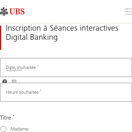
Skip
Content
Links
Area
Ouv
le
me
Inscription à Séances interactives
Digital Banking
*
Mother tongue
Date souhaitée
Afin que
nous
*
Heure souhaitée
puissions
vous
conseiller
*
Titre
au mieux,
veuillez
Madame