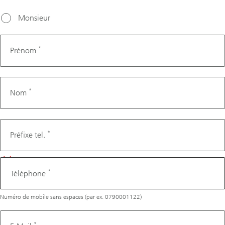
choisir
une date
Monsieur
dans les
trois
*
Prénom
prochains
jours
ouvrés.
*
Nom
Téléphone
*
Préfixe tel.
*
Téléphone
Numéro de mobile sans espaces (par ex. 0790001122)
*