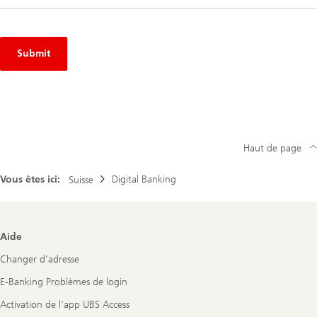
Submit
Haut de page
Vous êtes ici:
Digital Banking
Suisse
Footer
Aide
Navigation
Changer d’adresse
E-Banking Problèmes de login
Activation de l'app UBS Access