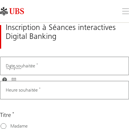
Skip
Content
Links
Area
Ouv
le
me
Inscription à Séances interactives
Digital Banking
*
QR
Date souhaitée
number
Afin que
nous
*
Heure souhaitée
puissions
vous
conseiller
*
Titre
au mieux,
veuillez
Madame