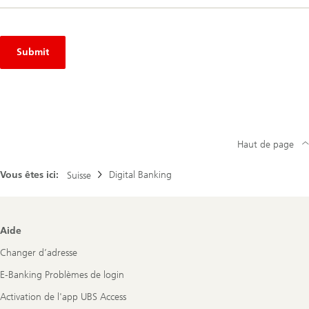
Submit
Haut de page
Vous êtes ici:
Digital Banking
Suisse
Footer
Aide
Navigation
Changer d’adresse
E-Banking Problèmes de login
Activation de l'app UBS Access