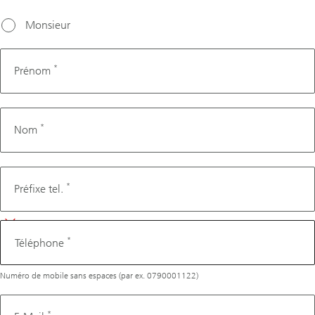
choisir
une date
Monsieur
dans les
trois
*
Prénom
prochains
jours
ouvrés.
*
Nom
Téléphone
*
Préfixe tel.
*
Téléphone
Numéro de mobile sans espaces (par ex. 0790001122)
*