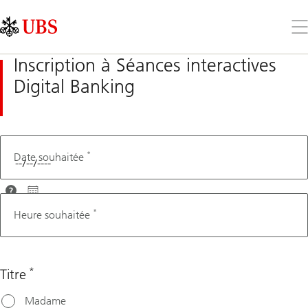
Skip
Content
Links
Area
Ouv
le
me
Inscription à Séances interactives
Digital Banking
*
Second
Date souhaitée
language
Afin que
nous
*
Heure souhaitée
puissions
vous
conseiller
*
Titre
au mieux,
veuillez
Madame