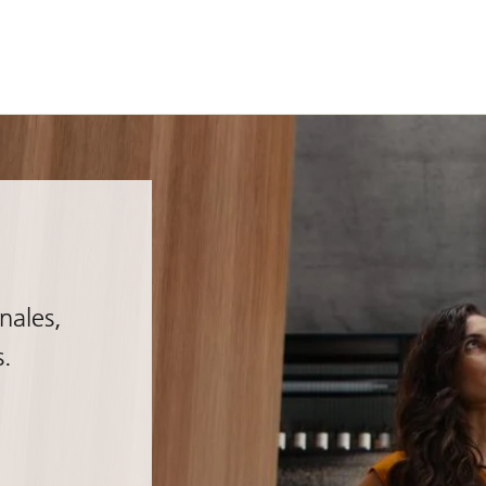
nales,
s.