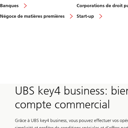
Banques
Corporations de droit pu
Négoce de matières premières
Start-up
UBS key4 business: bie
compte commercial
Grâce à UBS key4 business, vous pouvez effectuer vos opé
simplicité et profiter de conditions spéciales et d’offres pa