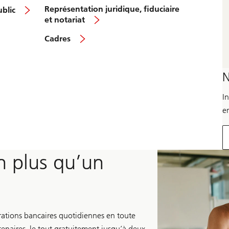
Représentation juridique, fiduciaire
blic
et notariat
Cadres
N
In
en
n plus qu’un
rations bancaires quotidiennes en toute
rtenaires, le tout gratuitement jusqu’à deux