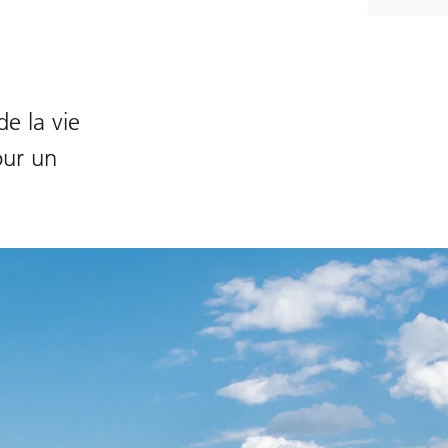
e la vie
our un