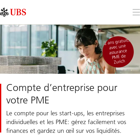
Skip
Content
Links
Area
Ouv
le
me
2 ans gratuits
avec une
assurance
PME de
Zurich
Compte d’entreprise pour
votre PME
Le compte pour les start-ups, les entreprises
individuelles et les PME: gérez facilement vos
finances et gardez un œil sur vos liquidités.