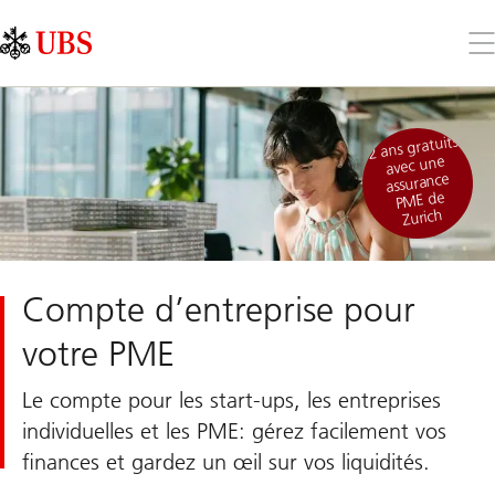
Skip
Content
Links
Area
Ouv
le
me
2 ans gratuits
avec une
assurance
PME de
Zurich
Compte d’entreprise pour
votre PME
Le compte pour les start-ups, les entreprises
individuelles et les PME: gérez facilement vos
finances et gardez un œil sur vos liquidités.