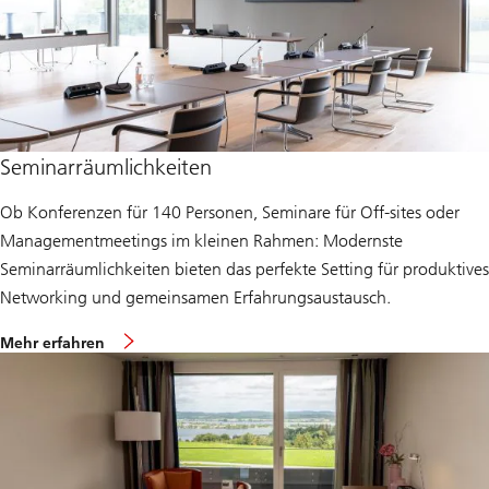
zu
erf
Seminarräumlichkeiten
Ob Konferenzen für 140 Personen, Seminare für Off-sites oder
Managementmeetings im kleinen Rahmen: Modernste
Seminarräumlichkeiten bieten das perfekte Setting für produktives
Networking und gemeinsamen Erfahrungsaustausch.
ü
Mehr erfahren
b
e
r
d
i
e
S
e