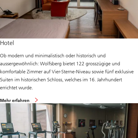
m
i
n
a
r
r
ä
u
m
Hotel
l
i
Ob modern und minimalistisch oder historisch und
c
h
aussergewöhnlich: Wolfsberg bietet 122 grosszügige und
k
e
komfortable Zimmer auf Vier-Sterne-Niveau sowie fünf exklusive
i
Suiten im historischen Schloss, welches im 16. Jahrhundert
t
e
errichtet wurde.
n
ü
Mehr erfahren
b
e
r
d
a
s
W