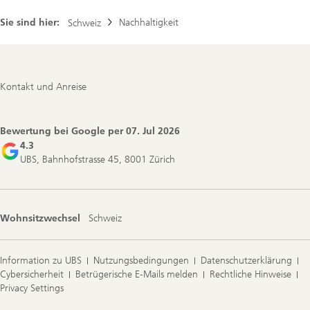
n
e
Sie sind hier:
Nachhaltigkeit
Schweiz
s
s
u
n
d
Footer
A
Kontakt und Anreise
Navigation
k
t
i
v
Bewertung bei Google per
07. Jul 2026
i
4.3
t
UBS, Bahnhofstrasse 45, 8001 Zürich
ä
t
e
n
Wohnsitzwechsel
Schweiz
Information zu UBS
Nutzungsbedingungen
Datenschutzerklärung
Cybersicherheit
Betrügerische E-Mails melden
Rechtliche Hinweise
Privacy Settings