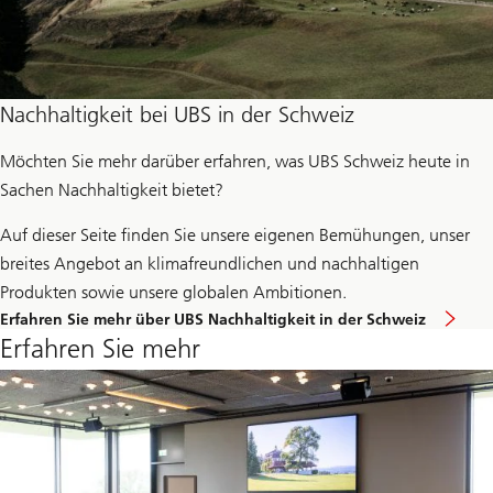
Nachhaltigkeit bei UBS in der Schweiz
Möchten Sie mehr darüber erfahren, was UBS Schweiz heute in
Sachen Nachhaltigkeit bietet?
Auf dieser Seite finden Sie unsere eigenen Bemühungen, unser
breites Angebot an klimafreundlichen und nachhaltigen
Produkten sowie unsere globalen Ambitionen.
Kli
Erfahren Sie mehr über UBS Nachhaltigkeit in der Schweiz
Sie
Erfahren Sie mehr
hie
um
me
üb
UB
Sus
in
der
Sc