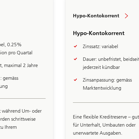
Hypo-Kontokorrent
Hypo-Kontokorrent
abel, 0.25%
Zinssatz: variabel
ion pro Quartal
Dauer: unbefristet, beidsei
et, maximal 2 Jahre
jederzeit kündbar
: gemäss
Zinsanpassung: gemäss
lung
Marktentwicklung
tät während Um- oder
Eine flexible Kreditreserve – gu
den schrittweise
für Unterhalt, Umbauten oder
zu Ihrem
unerwartete Ausgaben.