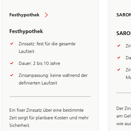
Festhypothek
SARON
Festhypothek
SARO
Zinssatz: fest für die gesamte
Zi
Laufzeit
Da
Dauer: 2 bis 10 Jahre
Zi
Folie
Zinsanpassung: keine während der
Ma
1-
definierten Laufzeit
7
Der Zi
Ein fixer Zinssatz über eine bestimmte
am Gel
Zeit sorgt für planbare Kosten und mehr
wie auc
Sicherheit.