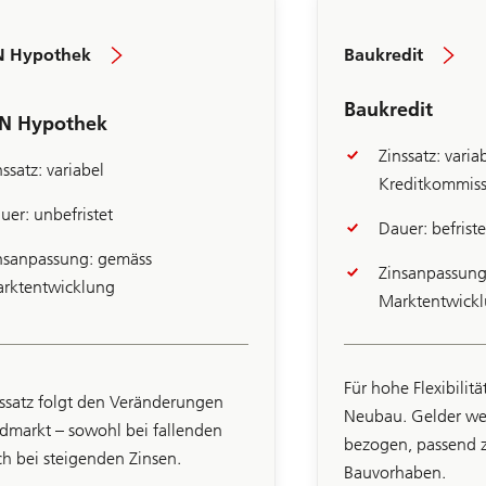
 Hypothek
Baukredit
Baukredit
N Hypothek
Zinssatz: vari
nssatz: variabel
Kreditkommiss
uer: unbefristet
Dauer: befrist
nsanpassung: gemäss
Zinsanpassung
rktentwicklung
Marktentwick
Für hohe Flexibili
nssatz folgt den Veränderungen
Neubau. Gelder wer
dmarkt – sowohl bei fallenden
bezogen, passend 
h bei steigenden Zinsen.
Bauvorhaben.