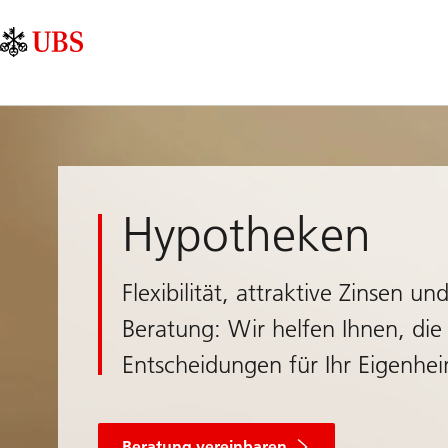
Skip
Content
Hauptnavigation
Links
Area
Hypotheken
Flexibilität, attraktive Zinsen un
Beratung: Wir helfen Ihnen, die 
Entscheidungen für Ihr Eigenhei
für
Hypotheken
Beratung vereinbaren