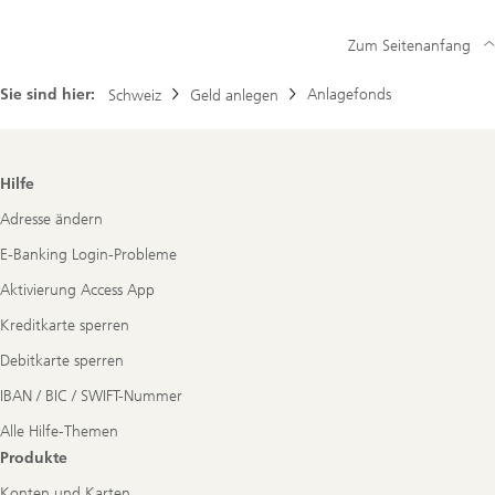
Zum Seitenanfang
Sie sind hier:
Anlagefonds
Schweiz
Geld anlegen
Footer
Hilfe
Navigation
Adresse ändern
E-Banking Login-Probleme
Aktivierung Access App
Kreditkarte sperren
Debitkarte sperren
IBAN / BIC / SWIFT-Nummer
Alle Hilfe-Themen
Produkte
Konten und Karten