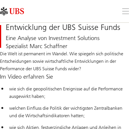
Skip
Content
Links
Area
Öff
Sie
da
Entwicklung der UBS Suisse Funds
Me
Eine Analyse von Investment Solutions
Spezialist Marc Schaffner
Die Welt ist permanent im Wandel. Wie spiegeln sich politische
Entscheidungen sowie wirtschaftliche Entwicklungen in der
Performance der UBS Suisse Funds wider?
Im Video erfahren Sie
wie sich die geopolitischen Ereignisse auf die Performance
ausgewirkt haben;
welchen Einfluss die Politik der wichtigsten Zentralbanken
und die Wirtschaftsindikatoren hatten;
wie sich Aktien, festverzinsliche Anlagen und Anleihen in