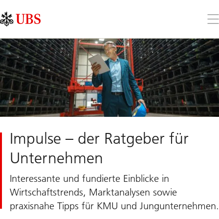
Skip
Content
Links
Area
Öff
Sie
da
Me
Impulse – der Ratgeber für
Unternehmen
Interessante und fundierte Einblicke in
Wirtschaftstrends, Marktanalysen sowie
praxisnahe Tipps für KMU und Jungunternehmen.