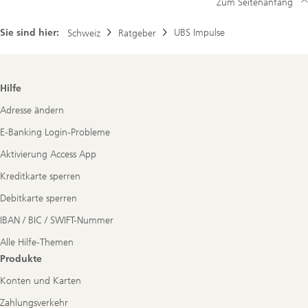
Zum Seitenanfang
Sie sind hier:
UBS Impulse
Schweiz
Ratgeber
Footer
Hilfe
Navigation
Adresse ändern
E-Banking Login-Probleme
Aktivierung Access App
Kreditkarte sperren
Debitkarte sperren
IBAN / BIC / SWIFT-Nummer
Alle Hilfe-Themen
Produkte
Konten und Karten
Zahlungsverkehr