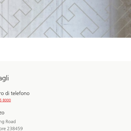
agli
o di telefono
5 8000
zzo
ng Road
ore 238459