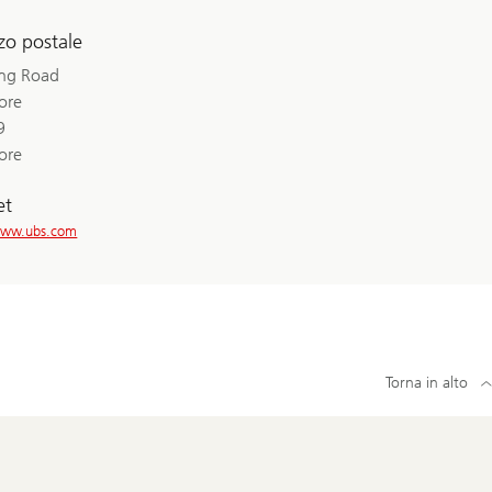
zzo postale
ng Road
ore
9
ore
et
/www.ubs.com
Torna in alto