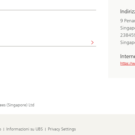
Indiri
9 Pena
Singap
23845
Singap
Intern
https:/
ees (Singapore) Ltd
o
Informazioni su UBS
Privacy Settings