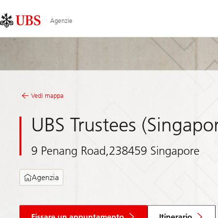
Skip
Content
Links
Area
Agenzie
Vedi mappa
UBS Trustees (Singapor
9 Penang Road,238459 Singapore
Agenzia
Fissare un appuntamento
Itinerario