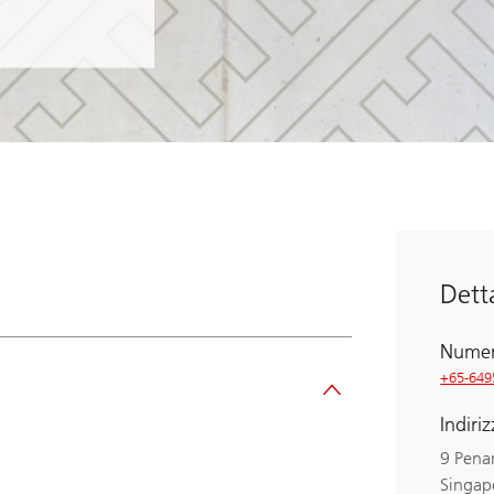
Dett
Numer
+65-649
Indiri
9 Pena
Singap